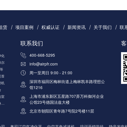
租赁
项目案例
权威认证
新闻资讯
关于我们
联
联系我们
客
400-668-5295
净化
林尔
info@airpfr.com
等
周一至周日 9:00 - 21:00
赁首
深圳市福田区梅林街道上梅林凯丰路理想公
府机
馆1216
合
上海市浦东新区五星路707弄万科御河企业
的室
公馆23号德国法兹大楼
身定
问
北京市朝阳区青年路7号院2号楼11层
公司
奥司汀空气净化器
中空直角减速机
培训开锁学徒
静音发电