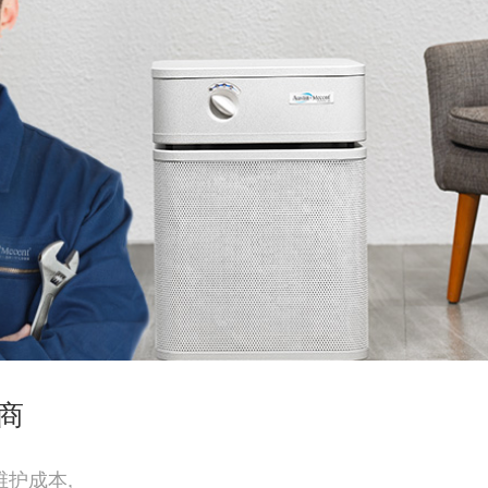
商
护成本,