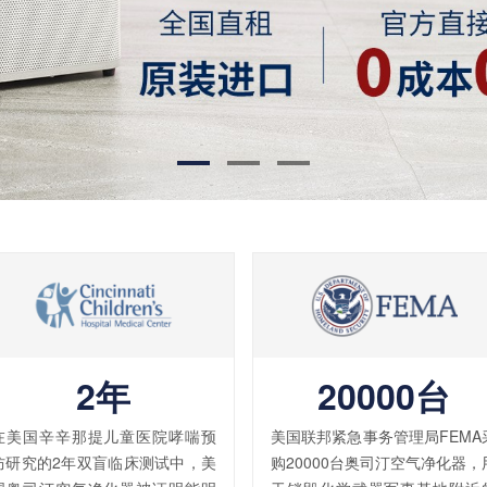
2年
20000台
在美国辛辛那提儿童医院哮喘预
美国联邦紧急事务管理局FEMA
防研究的2年双盲临床测试中，美
购20000台奥司汀空气净化器，